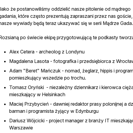
Jako że postanowiliśmy oddzielić nasze pitolenie od mądrego
gadania, które często prezentują zapraszani przez nas goście,
nasze wywiady będą teraz ukazywać się w serii Mądrze Gada
Rozsianą po świecie ekipę przygotowującą te podkasty tworz
Alex Cetera - archeolog z Londynu
Magdalena Lasota - fotografka i przedsiębiorca z Wrocła
Adam "Beret" Mańczuk - nomad, żeglarz, hippis i program
pomieszkujący wszedzie po trochu.
Tomasz Oryński - niezależny dziennikarz i kierowca cięż
mieszkający w Helsinkach
Maciej Przybycień - dawniej redaktor prasy polonijnej a dz
barman i programista żyjący w Edynburgu
Dariusz Wójcicki - project manager z branży IT mieszkaj
Warszawie