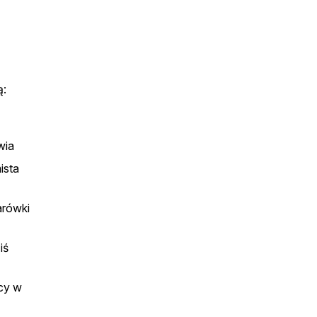
.
ą:
wia
ista
arówki
iś
ący w