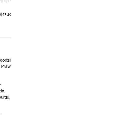
r end. Hold shift to jump forward or backward.
0
|
47:20
godził
k Praw
ż
da.
burgu,