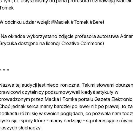
O tym, co usłyszeliśmy od pana profesora rozmawiają Maciek 
Tomek
W odcinku udział wzięli: #Maciek #Tomek #Beret
(Na okładce wykorzystano zdjęcie profesora autorstwa Adria
Grycuka dostępne na licencji Creative Commons)
* * *
Nazwa tej audycji jest nieco ironiczna. Takimi słowami oburzen
prawicowi czytelnicy podsumowywali kiedyś artykuły w
prowadzonym przez Maćka i Tomka portalu Gazeta Elektronic
Choć jednak serca mamy bardziej po lewej niż po prawej, to z
podkastu różni się w swoich poglądach, co pozwala nam tocz
dyskusje i spory które - mamy nadzieję - są interesujące równi
naszych słuchaczy.