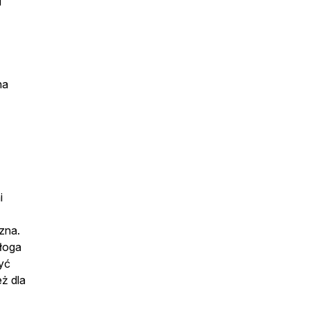
i
na
i
zna.
ałoga
yć
eż dla