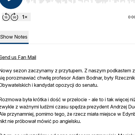
Use Left/Right to seek, Home/End to jump to start o
0:0
Show Notes
Send us Fan Mail
Nowy sezon zaczynamy z przytupem. Z naszym podkastem z
się porozmawiać chwilę profesor Adam Bodnar, były Rzeczni
Obywatelskich i kandydat opozycji do senatu.
Rozmowa była krótka i dość w przelocie - ale to i tak więcej ni
zwykle z ważnymi ludźmi czasu spędza prezydent Andrzej Du
Ale przynamniej, pomimo tego, że rzecz miała miejsce w Edyn
nikt nie próbował mówić po angielsku.