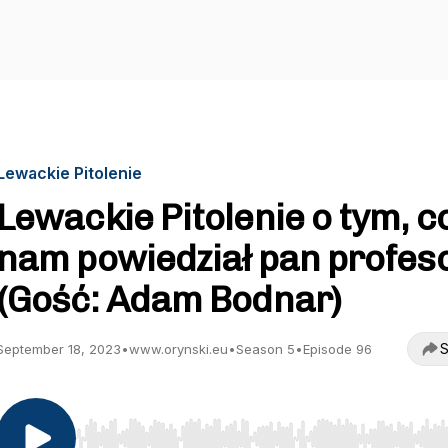
Lewackie Pitolenie
Lewackie Pitolenie o tym, c
nam powiedział pan profes
(Gość: Adam Bodnar)
S
September 18, 2023
•
www.orynski.eu
•
Season 5
•
Episode 96