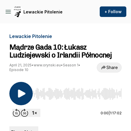
+ Follow
Lewackie Pitolenie
Lewackie Pitolenie
Mądrze Gada 10: Łukasz
Ludziejewski o Irlandii Północnej
April 21, 2025
•
www.orynski.eu
•
Season 1
•
Share
Episode 10
Use Left/Right to seek, Home/End to jump to st
0:00
|
1:17:02